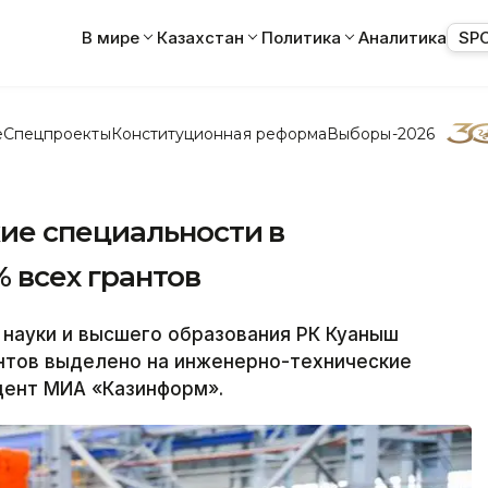
В мире
Казахстан
Политика
Аналитика
SP
е
Спецпроекты
Конституционная реформа
Выборы-2026
ие специальности в
 всех грантов
науки и высшего образования РК Куаныш
антов выделено на инженерно-технические
дент МИА «Казинформ».