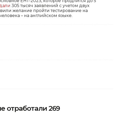
основное ЕНТ-2023, которое продлится до 5
дали
305 тысяч заявлений с учетом двух
явили желание пройти тестирование на
 человека – на английском языке.
е отработали 269