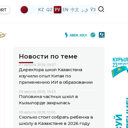
KZ
QZ
РУ
EN
中文
ق ز
ЎЗ
ORT
Новости по теме
07 августа 2026, 09:57
Директора школ Казахстана
изучили опыт Китая по
применению ИИ в образовании
06 августа 2026, 19:43
Половина частных школ в
Кызылорде закрылась
06 августа 2026, 12:00
Сколько стоит собрать ребенка в
школу в Казахстане в 2026 году