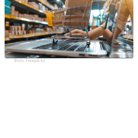
Фото: Freepik.kz
Ранее ожидалось, что новые правила вступят
в силу во второй половине 2026 года. Однако
их запуск предварительно перенесен на начало
2027 года. Об этом сообщила главный эксперт
управления таможенной методологии
департамента методологии КГД МФ РК Мархабат
Омарова.
По словам Мархабат Омаровой, пилотный проект