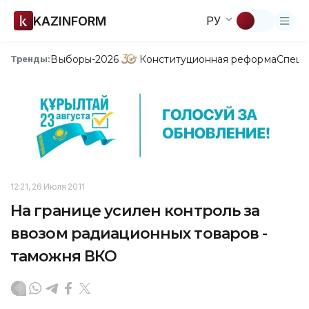
KAZINFORM
РУ
Выборы-2026
Конституционная реформа
Спецп
Тренды:
12:21, 26 Июля 2011
На границе усилен контроль за
ввозом радиационных товаров -
таможня ВКО