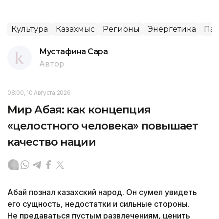
Культура
Казахмыс
Регионы
Энергетика
Пав
Мустафина Сара
Автор
08:00, 10 Августа 2026
Мир Абая: как концепция
«целостного человека» повышает
качество нации
Абай познал казахский народ. Он сумел увидеть
его сущность, недостатки и сильные стороны.
Не предаваться пустым развлечениям, ценить