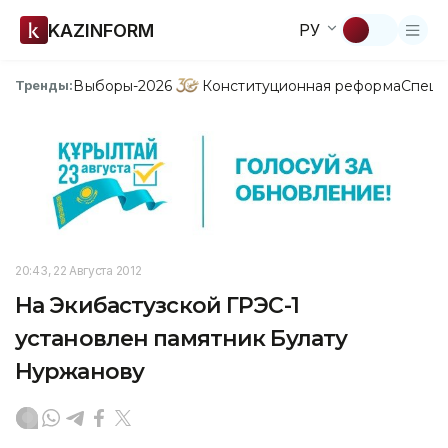
KAZINFORM
РУ
Выборы-2026
Конституционная реформа
Спецп
Тренды:
20:43, 22 Августа 2012
На Экибастузской ГРЭС-1
установлен памятник Булату
Нуржанову