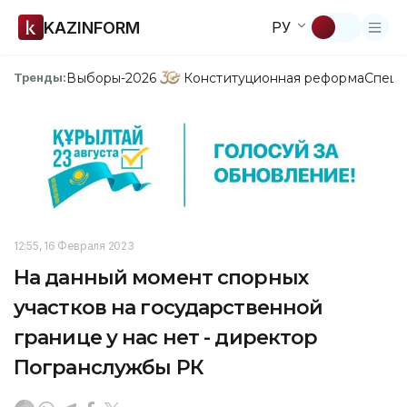
KAZINFORM
РУ
Выборы-2026
Конституционная реформа
Спецп
Тренды:
12:55, 16 Февраля 2023
На данный момент спорных
участков на государственной
границе у нас нет - директор
Погранслужбы РК