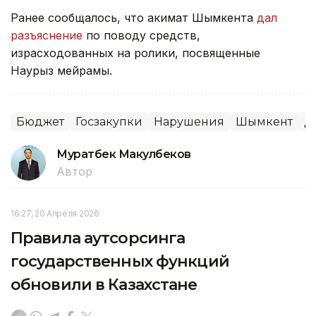
Ранее сообщалось, что акимат Шымкента
дал
разъяснение
по поводу средств,
израсходованных на ролики, посвященные
Наурыз мейрамы.
Бюджет
Госзакупки
Нарушения
Шымкент
Д
Муратбек Макулбеков
Автор
16:27, 20 Апреля 2026
Правила аутсорсинга
государственных функций
обновили в Казахстане