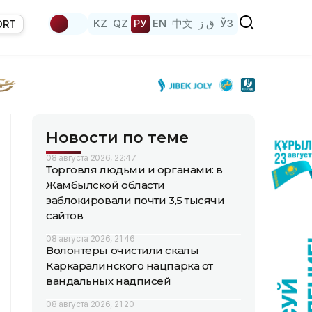
KZ
QZ
РУ
EN
中文
ق ز
ЎЗ
ORT
Новости по теме
08 августа 2026, 22:47
Торговля людьми и органами: в
Жамбылской области
заблокировали почти 3,5 тысячи
сайтов
08 августа 2026, 21:46
Волонтеры очистили скалы
Каркаралинского нацпарка от
вандальных надписей
08 августа 2026, 21:20