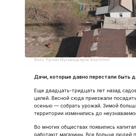
Фото: Руслан Мухамедьяров /Kazinform
Дачи, которые давно перестали быть 
Еще двадцать-тридцать лет назад садо
целей. Весной сюда приезжали посадит
осенью — собрать урожай. Зимой больши
территории изменились до неузнаваемо
Во многих обществах появились капита
работают магазины. Все больше людей 