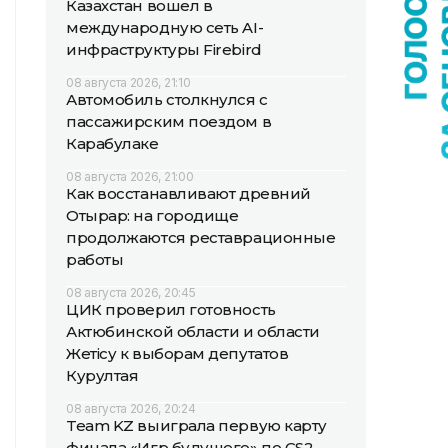
Казахстан вошел в
международную сеть AI-
инфраструктуры Firebird
08 августа 2026, 21:10
Автомобиль столкнулся с
пассажирским поездом в
Карабулаке
08 августа 2026, 21:00
Как восстанавливают древний
Отырар: на городище
продолжаются реставрационные
работы
08 августа 2026, 20:45
ЦИК проверил готовность
Актюбинской области и области
Жетісу к выборам депутатов
Курултая
08 августа 2026, 20:24
Team KZ выиграла первую карту
финала «Игр будущего» по CS2