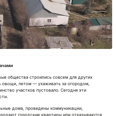
дачами
вые общества строились совсем для других
ь овощи, летом — ухаживать за огородом,
нство участков пустовало. Сегодня эти
сти.
льные дома, проведены коммуникации,
продают городские квартиры или отказываются