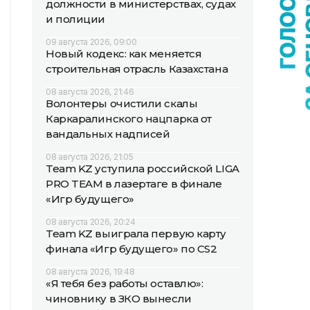
должности в министерствах, судах
и полиции
09 августа 2026, 09:00
Новый кодекс: как меняется
строительная отрасль Казахстана
08 августа 2026, 21:46
Волонтеры очистили скалы
Каркаралинского нацпарка от
вандальных надписей
08 августа 2026, 21:05
Team KZ уступила российской LIGA
PRO TEAM в лазертаге в финале
«Игр будущего»
08 августа 2026, 20:24
Team KZ выиграла первую карту
финала «Игр будущего» по CS2
08 августа 2026, 19:48
«Я тебя без работы оставлю»:
чиновнику в ЗКО вынесли