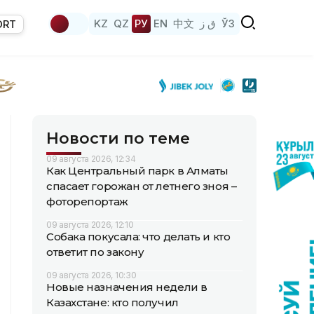
KZ
QZ
РУ
EN
中文
ق ز
ЎЗ
ORT
Новости по теме
09 августа 2026, 12:34
Как Центральный парк в Алматы
спасает горожан от летнего зноя –
фоторепортаж
09 августа 2026, 12:10
Собака покусала: что делать и кто
ответит по закону
09 августа 2026, 10:30
Новые назначения недели в
Казахстане: кто получил