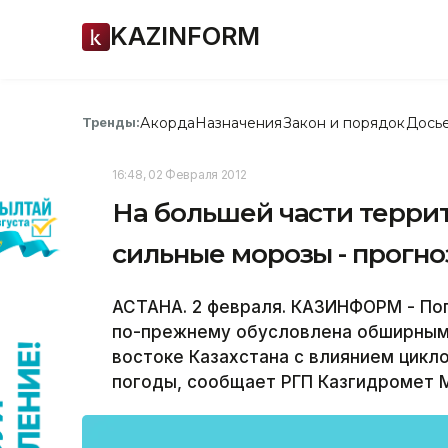
KAZINFORM
Акорда
Назначения
Закон и порядок
Дось
Тренды:
16:48, 02 Февраля 2012
На большей части террит
сильные морозы - прогно
АСТАНА. 2 февраля. КАЗИНФОРМ - Пог
по-прежнему обусловлена обширным 
востоке Казахстана с влиянием цикл
погоды, сообщает РГП Казгидромет 