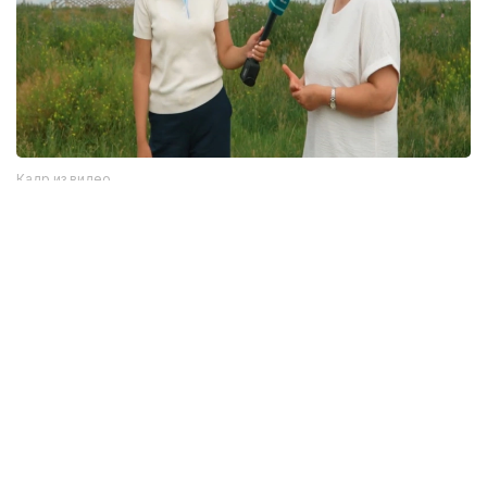
Кадр из видео
Однако, как отмечается в сюжете, далеко не все
жители села знают об этом историческом
наследии. Сегодня многие дома в населенном
пункте пустуют.
— В будущем мы планируем создать здесь
музей под открытым небом. Кроме того,
хотим построить этноаул с юртами. Когда
здесь работали ученые, такой юрточный
городок уже создавался. Тогда
мы привозили школьников, знакомили