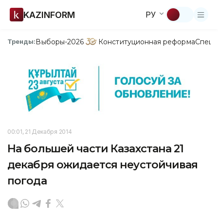
KAZINFORM
РУ
Выборы-2026
Конституционная реформа
Спецп
Тренды:
00:01, 21 Декабря 2014
На большей части Казахстана 21
декабря ожидается неустойчивая
погода