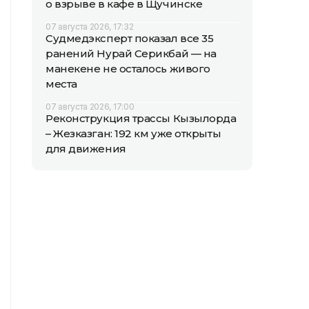
о взрыве в кафе в Щучинске
07 августа 2026, 17:32
Судмедэксперт показал все 35
ранений Нурай Серикбай — на
манекене не осталось живого
места
07 августа 2026, 17:00
Реконструкция трассы Кызылорда
– Жезказган: 192 км уже открыты
для движения