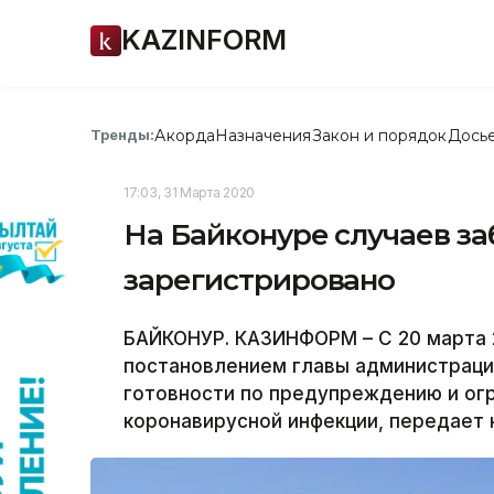
KAZINFORM
Акорда
Назначения
Закон и порядок
Дось
Тренды:
17:03, 31 Марта 2020
На Байконуре случаев з
зарегистрировано
БАЙКОНУР. КАЗИНФОРМ – С 20 марта 
постановлением главы администрац
готовности по предупреждению и ог
коронавирусной инфекции, передает