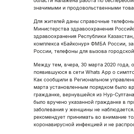
области налажена работа по бесперебо
значимыми и продовольственными товар
Для жителей даны справочные телефоны
Министерства здравоохранения Российс
здравоохранения Республики Казахстан,
комплекса «Байконур» ФМБА России, 
России, телефоны для вызова городско
Между тем, вчера, 30 марта 2020 года,
появившуюся в сети Whats App о симпт
Как сообщили в Региональном управлен
марта установленным порядком было вр
гражданке, вернувшейся из Нур-Султана
было вручено указанной гражданке в п
заболевания у женщины не наблюдается
рекомендует принимать во внимание т
коронавирусной инфекцией и не распрос