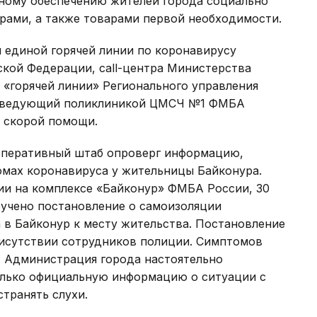
йному обеспечению жителей города социально
ами, а также товарами первой необходимости.
 единой горячей линии по коронавирусу
кой Федерации, call-центра Министерства
 «горячей линии» Регионального управления
заведующий поликлиникой ЦМСЧ №1 ФМБА
й скорой помощи.
 оперативный штаб опроверг информацию,
омах коронавируса у жительницы Байконура.
ии на комплексе «Байконур» ФМБА России, 30
учено постановление о самоизоляции
 в Байконур к месту жительства. Постановление
рисутствии сотрудников полиции. Симптомов
. Администрация города настоятельно
олько официальную информацию о ситуации с
транять слухи.