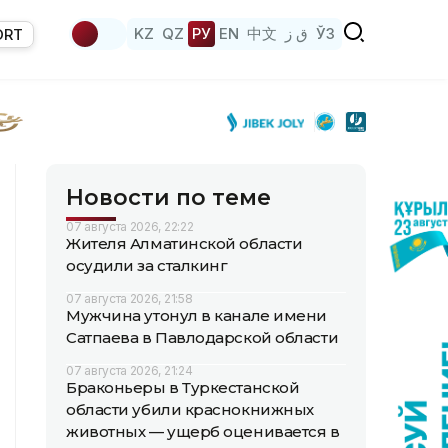
KZ
QZ
РУ
EN
中文
ق ز
ЎЗ
ORT
Новости по теме
07 августа 2026, 22:22
Жителя Алматинской области
осудили за сталкинг
07 августа 2026, 21:58
Мужчина утонул в канале имени
Сатпаева в Павлодарской области
07 августа 2026, 21:24
Браконьеры в Туркестанской
области убили краснокнижных
животных — ущерб оценивается в