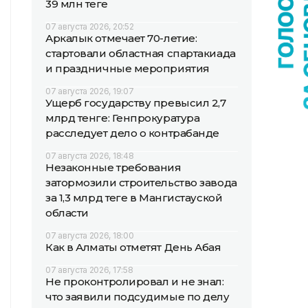
39 млн теңге
07 августа 2026, 20:52
Аркалык отмечает 70-летие:
стартовали областная спартакиада
и праздничные мероприятия
07 августа 2026, 19:07
Ущерб государству превысил 2,7
млрд тенге: Генпрокуратура
расследует дело о контрабанде
07 августа 2026, 18:48
Незаконные требования
затормозили строительство завода
за 1,3 млрд теңге в Мангистауской
области
07 августа 2026, 18:00
Как в Алматы отметят День Абая
07 августа 2026, 17:58
Не проконтролировал и не знал:
что заявили подсудимые по делу