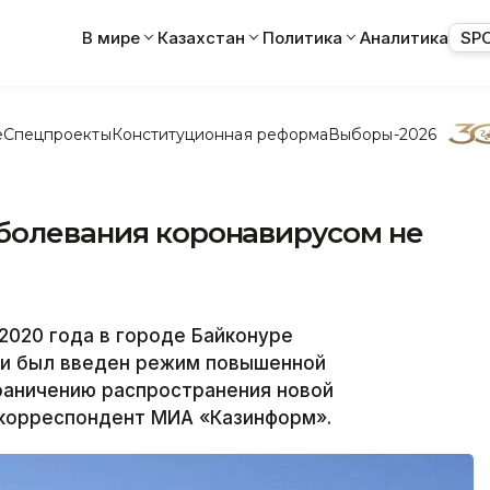
В мире
Казахстан
Политика
Аналитика
SP
е
Спецпроекты
Конституционная реформа
Выборы-2026
аболевания коронавирусом не
2020 года в городе Байконуре
ии был введен режим повышенной
раничению распространения новой
 корреспондент МИА «Казинформ».