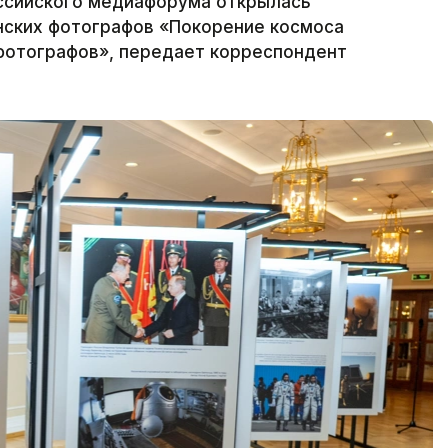
Российского медиафорума открылась
нских фотографов «Покорение космоса
 фотографов», передает корреспондент