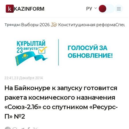
KAZINFORM
РУ
Выборы-2026
Конституционная реформа
Спецп
Тренды:
22:41, 23 Декабря 2014
На Байконуре к запуску готовится
ракета космического назначения
«Союз-2.1б» со спутником «Ресурс-
П» №2