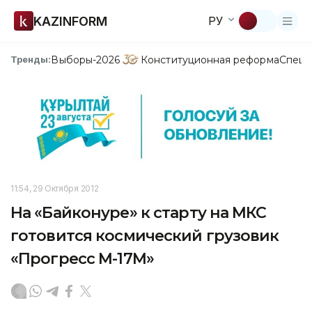
KAZINFORM
РУ
Выборы-2026
Конституционная реформа
Спецп
Тренды:
11:54, 29 Октября 2012
На «Байконуре» к старту на МКС
готовится космический грузовик
«Прогресс М-17М»