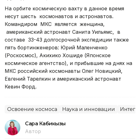
На орбите космическую вахту в данное время
несут шесть космонавтов и астронавтов.
Командиром МКС является женщина,
американский астронавт Санита Уильямс, в
составе 33-43 долгосрочной экспедиции также
пять бортинженеров: Юрий Маленченко
(Роскосмос), Акихико Хошиде (Японское
космическое агентство), и прибывшие на днях на
МКС российский космонавты Олег Новицкий,
Евгений Тарелкин и американский астронавт
Кевин Форд.
Освоение космоса
Наука и инновации
Интегр
Сара Кабикызы
Автор