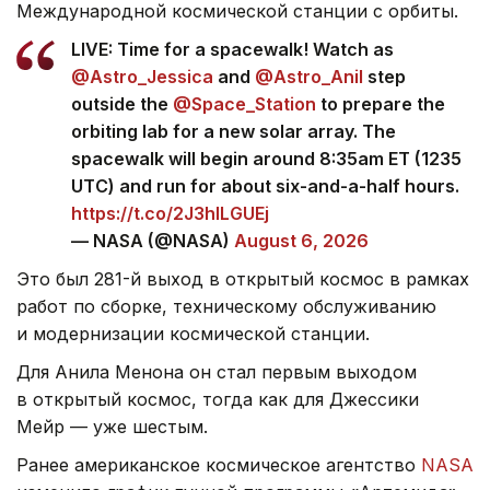
Международной космической станции с орбиты.
LIVE: Time for a spacewalk! Watch as
@Astro_Jessica
and
@Astro_Anil
step
outside the
@Space_Station
to prepare the
orbiting lab for a new solar array. The
spacewalk will begin around 8:35am ET (1235
UTC) and run for about six-and-a-half hours.
https://t.co/2J3hlLGUEj
— NASA (@NASA)
August 6, 2026
Это был 281-й выход в открытый космос в рамках
работ по сборке, техническому обслуживанию
и модернизации космической станции.
Для Анила Менона он стал первым выходом
в открытый космос, тогда как для Джессики
Мейр — уже шестым.
Ранее американское космическое агентство
NASA