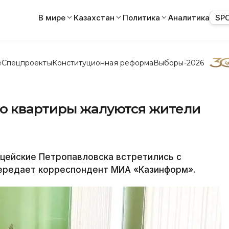
В мире
Казахстан
Политика
Аналитика
SP
е
Спецпроекты
Конституционная реформа
Выборы-2026
о квартиры жалуются жители
ейские Петропавловска встретились с
ередает корреспондент МИА «Казинформ».