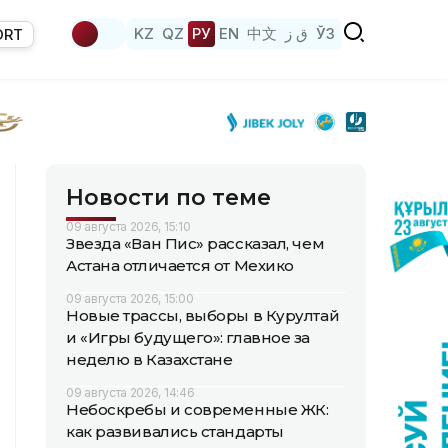
KZ
QZ
РУ
EN
中文
ق ز
ЎЗ
ORT
Новости по теме
09 августа 2026, 15:10
Звезда «Ван Пис» рассказал, чем
Астана отличается от Мехико
09 августа 2026, 15:00
Новые трассы, выборы в Курултай
и «Игры будущего»: главное за
неделю в Казахстане
09 августа 2026, 14:46
Небоскребы и современные ЖК:
как развивались стандарты