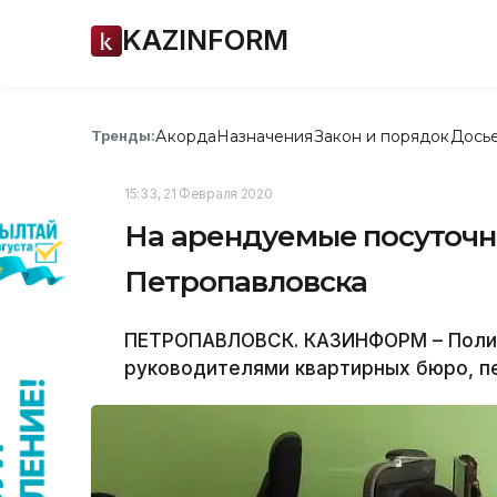
KAZINFORM
Акорда
Назначения
Закон и порядок
Дось
Тренды:
15:33, 21 Февраля 2020
На арендуемые посуточн
Петропавловска
ПЕТРОПАВЛОВСК. КАЗИНФОРМ – Полиц
руководителями квартирных бюро, п