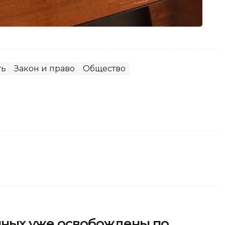
ть
Закон и право
Общество
енных уже освобождены по