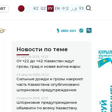
KZ
QZ
РУ
EN
中文
ق ز
ЎЗ
ORT
Новости по теме
05 августа 2026, 14:20
От +22 до +42: Казахстан ждут
грозы, град и новая волна жары
04 августа 2026, 22:23
Сильные дожди и грозы накроют
часть Казахстана: опубликовано
штормовое предупреждение
03 августа 2026, 22:10
Штормовое предупреждение
объявили по всему Казахстану