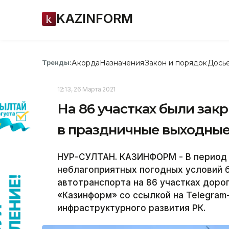
KAZINFORM
Акорда
Назначения
Закон и порядок
Дось
Тренды:
12:13, 26 Марта 2021
На 86 участках были зак
в праздничные выходны
НУР-СУЛТАН. КАЗИНФОРМ - В период 
неблагоприятных погодных условий 
автотранспорта на 86 участках доро
«Казинформ» со ссылкой на Telegram
инфраструктурного развития РК.