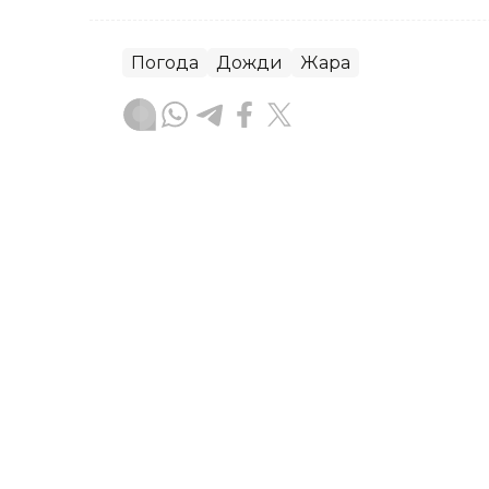
Погода
Дожди
Жара
Динара Жусупбекова
Автор
22:23, 04 Августа 2026
Сильные дожди и грозы н
опубликовано штормово
Штормовое предупреждение объявили 