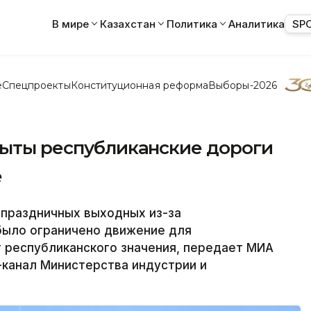
В мире
Казахстан
Политика
Аналитика
SP
е
Спецпроекты
Конституционная реформа
Выборы-2026
рыты республиканские дороги
е
праздничных выходных из-за
было ограничено движение для
г республиканского значения, передает МИА
-канал Министерства индустрии и