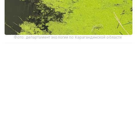
Фото: департамент экологии по Карагандинской области
Внеплановую проверку на шахте «Саранская»
ТОО «Karaganda Komir» провел департамент
экологии по Карагандинской области.
По данным ведомства, лабораторные
исследования сточных вод, сбрасываемых в реку
Сокыр, показали превышение допустимой
концентрации нитритов. При установленном
нормативе 0,096 мг/дм³ фактическое содержание
загрязняющего вещества составило 0,330 мг/дм³,
что превышает допустимый показатель более чем
в 3,4 раза.