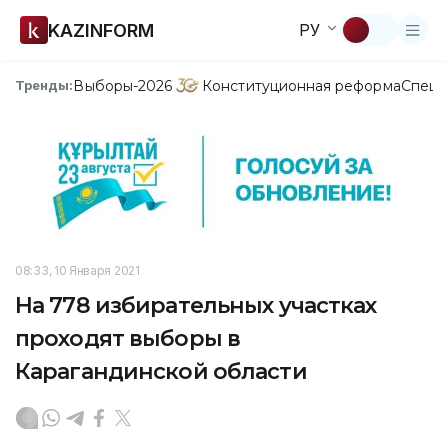
KAZINFORM
РУ
Выборы-2026
Конституционная реформа
Спецп
Тренды:
08:33, 10 Января 2021
На 778 избирательных участках
проходят выборы в
Карагандинской области