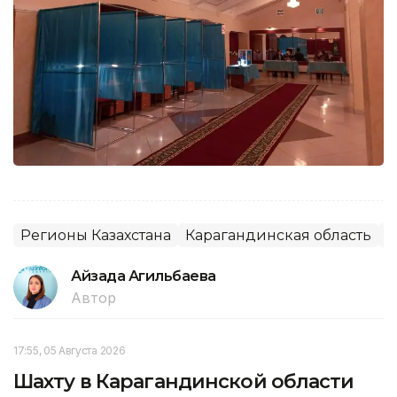
Регионы Казахстана
Карагандинская область
В
Айзада Агильбаева
Автор
17:55, 05 Августа 2026
Шахту в Карагандинской области