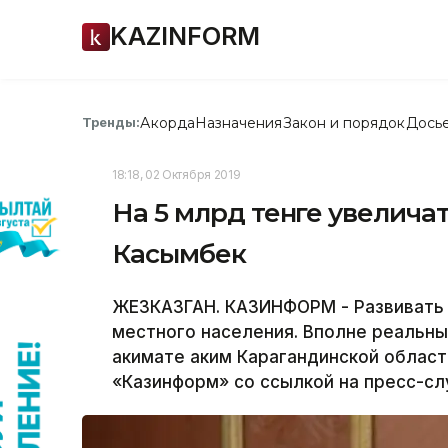
KAZINFORM
Акорда
Назначения
Закон и порядок
Дось
Тренды:
18:18, 02 Октября 2019
На 5 млрд тенге увелича
Касымбек
ЖЕЗКАЗГАН. КАЗИНФОРМ - Развивать 
местного населения. Вполне реальны
акимате аким Карагандинской облас
«Казинформ» со ссылкой на пресс-сл