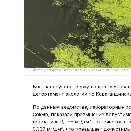
Фото: департамент экологии по Карагандинской обла
Внеплановую проверку на шахте «Саран
департамент экологии по Карагандинско
По данным ведомства, лабораторные ис
Сокыр, показали превышение допустимо
нормативе 0,096 мг/дм³ фактическое с
0,330 мг/дм³, что превышает допустимый