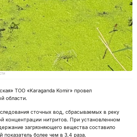
сти
ская» ТОО «Karaganda Komir» провел
й области.
следования сточных вод, сбрасываемых в реку
й концентрации нитритов. При установленном
одержание загрязняющего вещества составило
 показатель более чем в 3,4 раза.