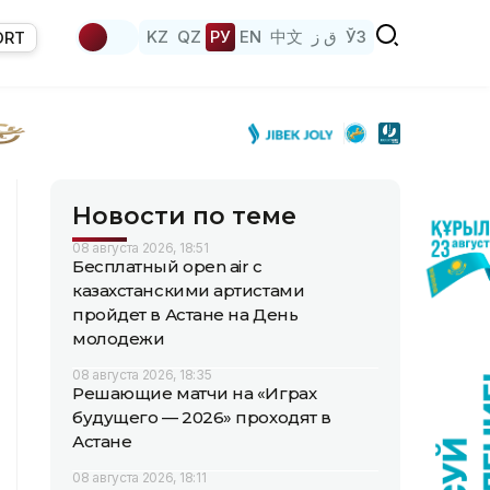
KZ
QZ
РУ
EN
中文
ق ز
ЎЗ
ORT
Новости по теме
08 августа 2026, 18:51
Бесплатный open air с
казахстанскими артистами
пройдет в Астане на День
молодежи
08 августа 2026, 18:35
Решающие матчи на «Играх
будущего — 2026» проходят в
Астане
08 августа 2026, 18:11