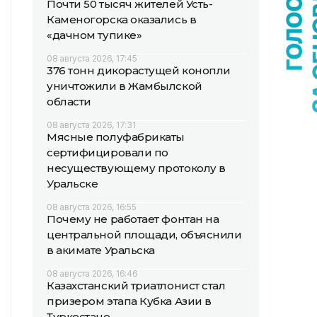
Почти 50 тысяч жителей Усть-
Каменогорска оказались в
«дачном тупике»
08 августа 2026, 17:45
376 тонн дикорастущей конопли
уничтожили в Жамбылской
области
08 августа 2026, 17:31
Мясные полуфабрикаты
сертифицировали по
несуществующему протоколу в
Уральске
08 августа 2026, 16:55
Почему не работает фонтан на
центральной площади, объяснили
в акимате Уральска
08 августа 2026, 16:46
Казахстанский триатлонист стал
призером этапа Кубка Азии в
Туркестане