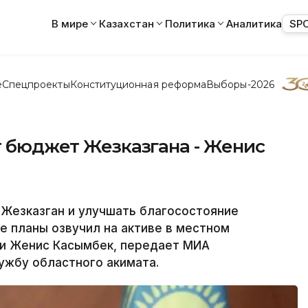
В мире
Казахстан
Политика
Аналитика
SP
е
Спецпроекты
Конституционная реформа
Выборы-2026
т бюджет Жезказгана - Женис
Жезказган и улучшать благосостояние
е планы озвучил на активе в местном
ти Женис Касымбек, передает МИА
ужбу областного акимата.