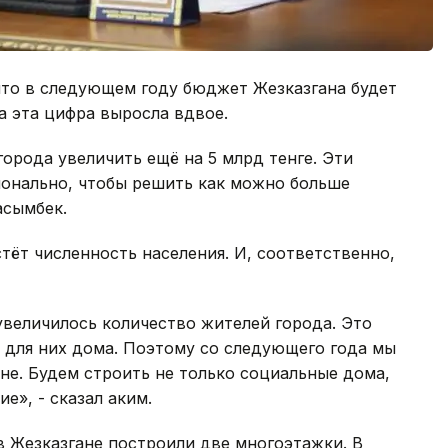
 что в следующем году бюджет Жезказгана будет
да эта цифра выросла вдвое.
рода увеличить ещё на 5 млрд тенге. Эти
онально, чтобы решить как можно больше
асымбек.
стёт численность населения. И, соответственно,
увеличилось количество жителей города. Это
 для них дома. Поэтому со следующего года мы
не. Будем строить не только социальные дома,
е», - сказал аким.
в Жезказгане построили две многоэтажки. В