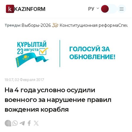
KAZINFORM
РУ
Выборы-2026
Конституционная реформа
Спецп
Тренды:
19:07, 02 Февраля 2017
На 4 года условно осудили
военного за нарушение правил
вождения корабля