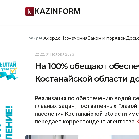
KAZINFORM
Акорда
Назначения
Закон и порядок
Дось
Тренды:
22:22, 01 Ноября 2023
На 100% обещают обеспеч
Костанайской области до
Реализация по обеспечению водой се
главных задач, поставленных Главой 
населения Костанайской области име
передает корреспондент агентства