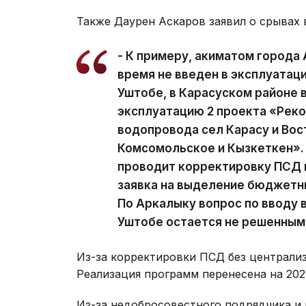
Также Даурен Аскаров заявил о срывах 
- К примеру, акиматом города 
время не введен в эксплуатац
Уштобе, в Карасуском районе в
эксплуатацию 2 проекта «Рек
водопровода сел Карасу и Вос
Комсомольское и Кызкеткен».
проводит корректировку ПСД и
заявка на выделение бюджетн
По Аркалыку вопрос по вводу 
Уштобе остается не решенным, 
Из-за корректировки ПСД без централиз
Реализация программ перенесена на 202
Из-за недобросовестного подрядчика и 