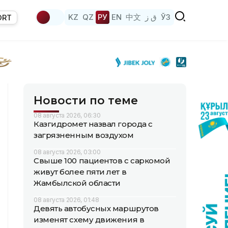
KZ
QZ
РУ
EN
中文
ق ز
ЎЗ
ORT
Новости по теме
08 августа 2026, 06:30
Казгидромет назвал города с
загрязненным воздухом
08 августа 2026, 03:00
Свыше 100 пациентов с саркомой
живут более пяти лет в
Жамбылской области
08 августа 2026, 01:48
Девять автобусных маршрутов
изменят схему движения в