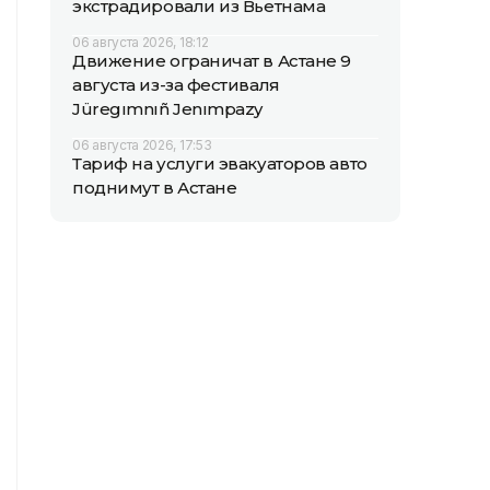
экстрадировали из Вьетнама
06 августа 2026, 18:12
Движение ограничат в Астане 9
августа из-за фестиваля
Jüregımnıñ Jenımpazy
06 августа 2026, 17:53
Тариф на услуги эвакуаторов авто
поднимут в Астане