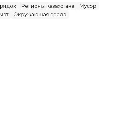
орядок
Регионы Казахстана
Мусор
мат
Окружающая среда
ковали качество дорожного
я видео, на котором жители города Текели