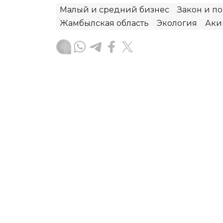
Малый и средний бизнес
Закон и п
Жамбылская область
Экология
Аки
Алексей Поляков
Автор
00:06, 06 Августа 2026
Жители Текели раскрити
ремонта
В социальных сетях распространяетс