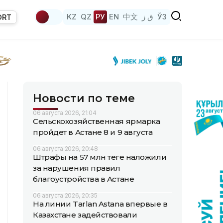
KZ
QZ
РУ
EN
中文
ق ز
ЎЗ
ORT
Новости по теме
06 августа 2026, 21:04
Сельскохозяйственная ярмарка
пройдет в Астане 8 и 9 августа
06 августа 2026, 20:48
Штрафы на 57 млн теңге наложили
за нарушения правил
благоустройства в Астане
06 августа 2026, 20:35
На линии Tarlan Astana впервые в
Казахстане задействовали