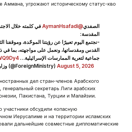
ке Аммана, угрожают историческому статус-кво
في كلمته خلال الاجتم
@AymanHsafadi
الصفدي
المقدسة:
نجتمع اليوم تعبيرًا عن رؤيتنا الموحّدة، وموقفنا ا
القدس ومقدساتها، ونعمل على مواجهته، بما في 
aWQ9Dy4
جماعية لتعرية الممارسات الإسرائيلية…
— وزارة الخارجية وشؤون المغتربين الأردنية (@ForeignMinistry)
August 5, 2026
ностранных дел стран-членов Арабского
 генеральный секретарь Лиги арабских
онезии, Пакистана, Турции и Малайзии.
то участники обсудили «опасную
чном Иерусалиме и на территории исламских
асовали дальнейшие совместные дипломатические