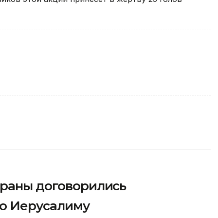
траны договорились
по Иерусалиму