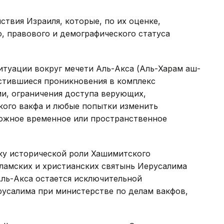
ствия Израиля, которые, по их оценке,
, правового и демографического статуса
итуации вокруг мечети Аль-Акса (Аль-Харам аш-
астившиеся проникновения в комплекс
и, ограничения доступа верующих,
кого вакфа и любые попытки изменить
можное временное или пространственное
у исторической роли Хашимитского
сламских и христианских святынь Иерусалима
Аль-Акса остается исключительной
усалима при министерстве по делам вакфов,