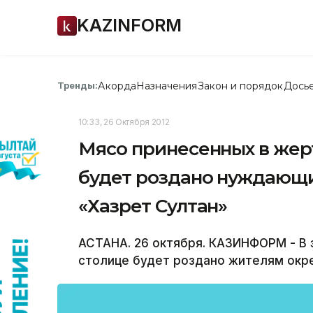
KAZINFORM
Акорда
Назначения
Закон и порядок
Дось
Тренды:
10:33, 26 Октября 2012
Мясо принесенных в жер
будет роздано нуждающи
«Хазрет Султан»
АСТАНА. 26 октября. КАЗИНФОРМ - В
столице будет роздано жителям окр