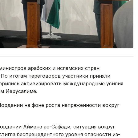
 министров арабских и исламских стран
 По итогам переговоров участники приняли
ворились активизировать международные усилия
ом Иерусалиме.
Иордании на фоне роста напряженности вокруг
ордании Аймана ас-Сафади, ситуация вокруг
стигла беспрецедентного уровня опасности из-