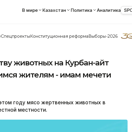
В мире
Казахстан
Политика
Аналитика
SP
е
Спецпроекты
Конституционная реформа
Выборы-2026
тву животных на Курбан-айт
мся жителям - имам мечети
 этом году мясо жертвенных животных в
естной местности.