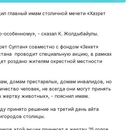
ил главный имам столичной мечети «Хазрет
о-особенному», - сказал К. Жолдыбайулы.
рет Султан» совместно с фондом «Зекет»
стана проводит специальную акцию, в рамках
ет роздано жителям окрестной местности
ам, домам престарелых, домам инвалидов, но
ичество человек, не всегда они могут принять
 жертву животных», - пояснил имам.
году принято решение на третий день айта
игородов столицы.
ников этой акции принесет в жертву 25 голов