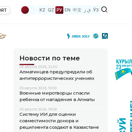
KZ
QZ
РУ
EN
中文
ق ز
ЎЗ
ORT
Новости по теме
05 августа 2026, 22:00
Алматинцев предупредили об
антитеррористических учениях
05 августа 2026, 19:56
Военные миротворцы спасли
ребенка от нападения в Алматы
05 августа 2026, 18:58
Систему ИИ для оценки
совместимости донора и
реципиента создают в Казахстане