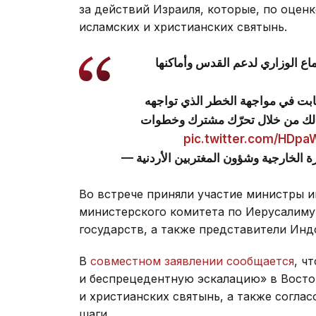
за действий Израиля, которые, по оцен
исламских и христианских святынь.
اع الوزاري لدعم القدس وأماكنها
-لثابت في مواجهة الخطر الذي تواجهه
ذلك من خلال تحرّك مشترك وخطوات
pic.twitter.com/HDp
Во встрече приняли участие министры и
министерского комитета по Иерусалиму,
государств, а также представители Инд
В
совместном заявлении сообщается
, ч
и беспрецедентную эскалацию» в Восто
и христианских святынь, а также согл
шаги.