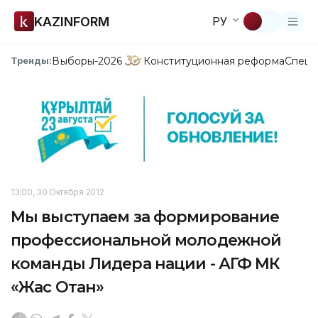
KAZINFORM
РУ
Выборы-2026
Конституционная реформа
Спецп
Тренды:
13:00, 30 Октября 2012
Мы выступаем за формирование
профессиональной молодежной
команды Лидера нации - АГФ МК
«Жас Отан»