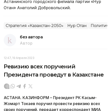
Астанинского городского филиала партии «Нур
Отан» Анатолий Добровольский.
Стратегия «Казахстан-2050»
Нур Отан
Политиче
без автора
Автор
12:47, 19 Апреля 2023
Ревизию всех поручений
Президента проведут в Казахстане
АСТАНА. КАЗИНФОРМ – Президент РК Касым-
Жомарт Токаев поручил провести ревизию всех
своих поручений, передает корреспондент МИА