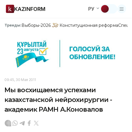
KAZINFORM
РУ
Выборы-2026
Конституционная реформа
Спецп
Тренды:
09:45, 30 Мая 2011
Мы восхищаемся успехами
казахстанской нейрохирургии -
академик РАМН А.Коновалов