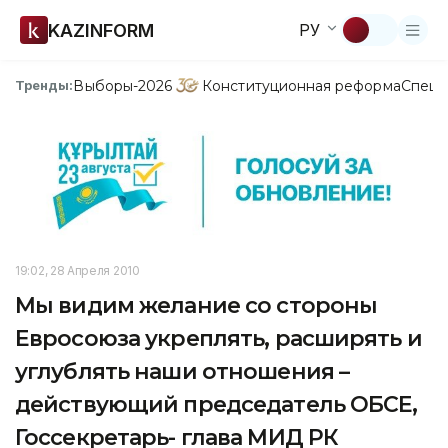
KAZINFORM
РУ
Выборы-2026
Конституционная реформа
Спецп
Тренды:
19:02, 28 Апреля 2010
Мы видим желание со стороны
Евросоюза укреплять, расширять и
углублять наши отношения –
действующий председатель ОБСЕ,
Госсекретарь- глава МИД РК