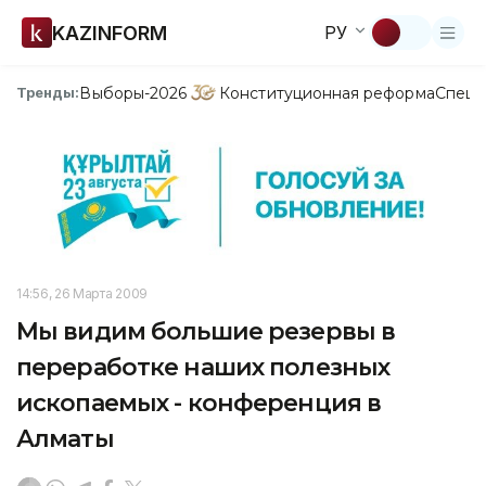
KAZINFORM
РУ
Выборы-2026
Конституционная реформа
Спецп
Тренды:
14:56, 26 Марта 2009
Мы видим большие резервы в
переработке наших полезных
ископаемых - конференция в
Алматы