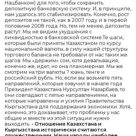
Нацбанком) для того, чтобы сохранить
депозитную банковскую систему. И, в принципе,
нам удалось это стабилизировать. Конечно, рост
депозитов не такой, как в 2007 году и в первой
половине 2008 года. Но, тем не менее, депозиты
растут. Мы не видим ухудшения с
ликвидностью в банковской системе.Те шаги,
которые были приняты Казахстаном по курсу
национальной валюты, в силу нашей структуры
торгового баланса не требовали от нас таких же
шагов. Мы «держим» сом, хотя девальвация,
конечно же, идет, но она планомерная. Мы же
смотрим на три валюты ? юань, тенге и
российский рубль. Но, если вы возьмете пять
направлений, которые озвучил в начале года
Президент Казахстана Нурсултан Назарбаев, то
они совпадают с пятью направлениями, на
которые направлены и усилия Правительства
Кыргызстана для поддержания экономики. Хотя,
конечно, это доказывает, что проблемы у нас
общие и вместе из этой ситуации нужно
выходить.
- Отношения Казахстана и
Кыргызстана исторически считаются
дружественными. Наши народы наиболее