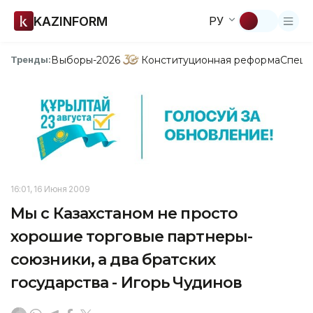
KAZINFORM
РУ
Выборы-2026
Конституционная реформа
Спецп
Тренды:
16:01, 16 Июня 2009
Мы с Казахстаном не просто
хорошие торговые партнеры-
союзники, а два братских
государства - Игорь Чудинов