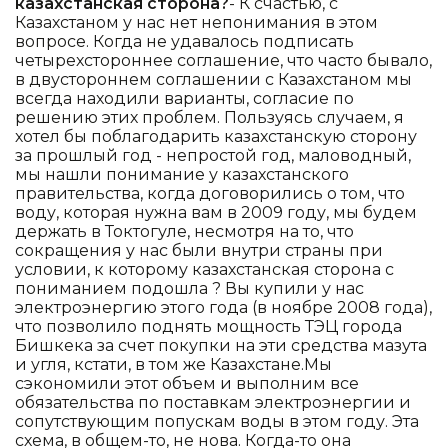
казахстанская сторона?
- К счастью, с
Казахстаном у нас нет непонимания в этом
вопросе. Когда не удавалось подписать
четырехстороннее соглашение, что часто бывало,
в двустороннем соглашении с Казахстаном мы
всегда находили варианты, согласие по
решению этих проблем. Пользуясь случаем, я
хотел бы поблагодарить казахстанскую сторону
за прошлый год - непростой год, маловодный,
мы нашли понимание у казахстанского
правительства, когда договорились о том, что
воду, которая нужна вам в 2009 году, мы будем
держать в Токтогуле, несмотря на то, что
сокращения у нас были внутри страны при
условии, к которому казахстанская сторона с
пониманием подошла ? Вы купили у нас
электроэнергию этого года (в ноябре 2008 года),
что позволило поднять мощность ТЭЦ города
Бишкека за счет покупки на эти средства мазута
и угля, кстати, в том же Казахстане.Мы
сэкономили этот объем и выполним все
обязательства по поставкам электроэнергии и
сопутствующим попускам воды в этом году. Эта
схема, в общем-то, не нова. Когда-то она