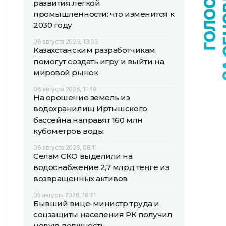
развития легкой
промышленности: что изменится к
2030 году
06 августа 2026, 13:33
Казахстанским разработчикам
помогут создать игру и выйти на
мировой рынок
06 августа 2026, 11:49
На орошение земель из
водохранилищ Иртышского
бассейна направят 160 млн
кубометров воды
06 августа 2026, 08:11
Селам СКО выделили на
водоснабжение 2,7 млрд теңге из
возвращенных активов
05 августа 2026, 18:21
Бывший вице-министр труда и
соцзащиты населения РК получил
новую должность