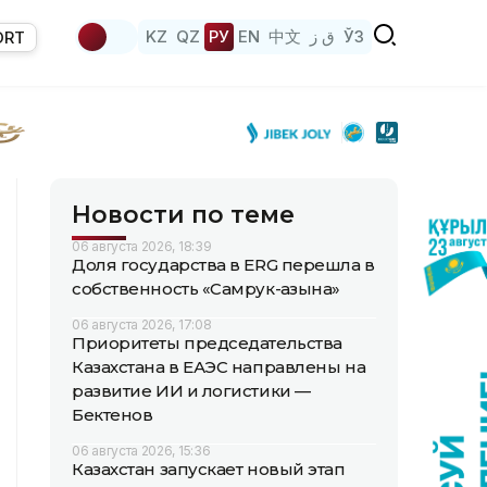
KZ
QZ
РУ
EN
中文
ق ز
ЎЗ
ORT
Новости по теме
06 августа 2026, 18:39
Доля государства в ERG перешла в
собственность «Самрук-Қазына»
06 августа 2026, 17:08
Приоритеты председательства
Казахстана в ЕАЭС направлены на
развитие ИИ и логистики —
Бектенов
06 августа 2026, 15:36
Казахстан запускает новый этап