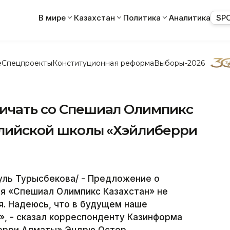
В мире
Казахстан
Политика
Аналитика
SP
е
Спецпроекты
Конституционная реформа
Выборы-2026
ничать со Спешиал Олимпикс
нглийской школы «Хэйлиберри
уль Турысбекова/ - Предложение о
ия «Спешиал Олимпикс Казахстан» не
я. Надеюсь, что в будущем наше
, - сказал корреспонденту Казинформа