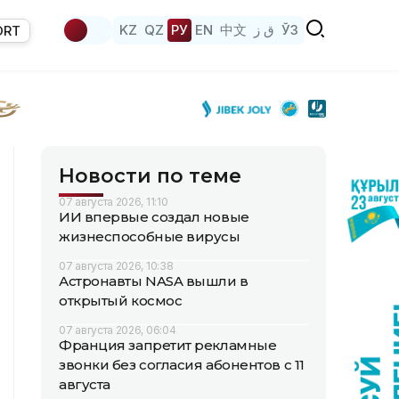
KZ
QZ
РУ
EN
中文
ق ز
ЎЗ
ORT
Новости по теме
07 августа 2026, 11:10
ИИ впервые создал новые
жизнеспособные вирусы
07 августа 2026, 10:38
Астронавты NASA вышли в
открытый космос
07 августа 2026, 06:04
Франция запретит рекламные
звонки без согласия абонентов с 11
августа