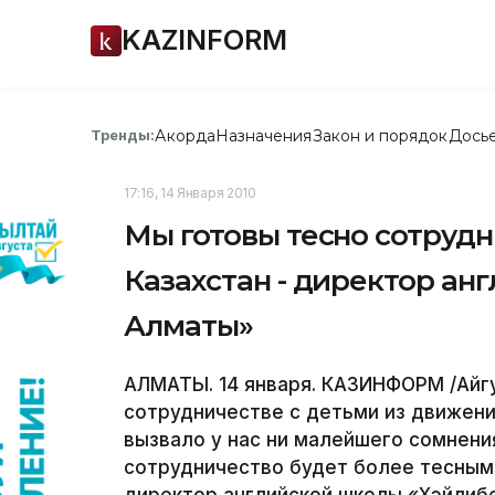
KAZINFORM
Акорда
Назначения
Закон и порядок
Дось
Тренды:
17:16, 14 Января 2010
Мы готовы тесно сотруд
Казахстан - директор а
Алматы»
АЛМАТЫ. 14 января. КАЗИНФОРМ /Айг
сотрудничестве с детьми из движен
вызвало у нас ни малейшего сомнени
сотрудничество будет более тесным»