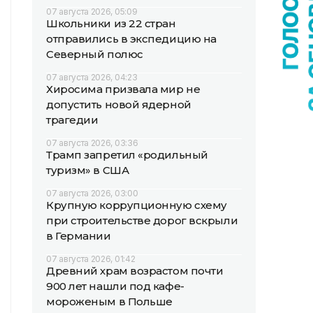
07 августа 2026, 05:09
Школьники из 22 стран
отправились в экспедицию на
Северный полюс
07 августа 2026, 04:23
Хиросима призвала мир не
допустить новой ядерной
трагедии
07 августа 2026, 03:36
Трамп запретил «родильный
туризм» в США
07 августа 2026, 03:00
Крупную коррупционную схему
при строительстве дорог вскрыли
в Германии
07 августа 2026, 01:42
Древний храм возрастом почти
900 лет нашли под кафе-
мороженым в Польше