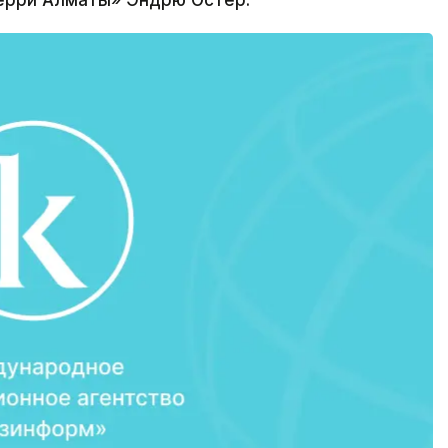
ерри Алматы» Эндрю Остер.