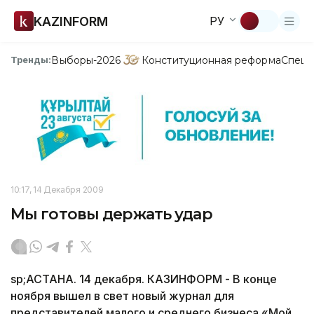
KAZINFORM
РУ
Выборы-2026
Конституционная реформа
Спецп
Тренды:
10:17, 14 Декабря 2009
Мы готовы держать удар
sp;АСТАНА. 14 декабря. КАЗИНФОРМ - В конце
ноября вышел в свет новый журнал для
представителей малого и среднего бизнеса «Мой