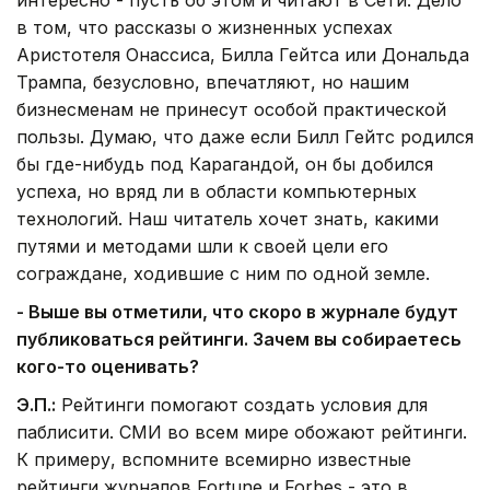
интересно - пусть об этом и читают в Сети. Дело
в том, что рассказы о жизненных успехах
Аристотеля Онассиса, Билла Гейтса или Дональда
Трампа, безусловно, впечатляют, но нашим
бизнесменам не принесут особой практической
пользы. Думаю, что даже если Билл Гейтс родился
бы где-нибудь под Карагандой, он бы добился
успеха, но вряд ли в области компьютерных
технологий. Наш читатель хочет знать, какими
путями и методами шли к своей цели его
сограждане, ходившие с ним по одной земле.
- Выше вы отметили, что скоро в журнале будут
публиковаться рейтинги. Зачем вы собираетесь
кого-то оценивать?
Э.П.:
Рейтинги помогают создать условия для
паблисити. СМИ во всем мире обожают рейтинги.
К примеру, вспомните всемирно известные
рейтинги журналов Fortune и Forbes - это в