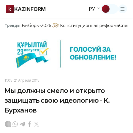
KAZINFORM
РУ
Выборы-2026
Конституционная реформа
Спецп
Тренды:
11:05, 21 Апреля 2015
Мы должны смело и открыто
защищать свою идеологию - К.
Бурханов