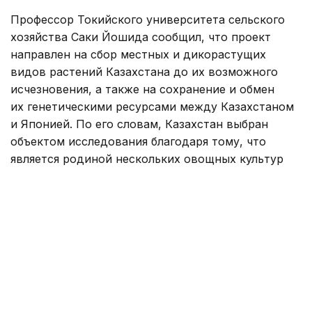
Профессор Токийского университета сельского
хозяйства Саки Йошида сообщил, что проект
направлен на сбор местных и дикорастущих
видов растений Казахстана до их возможного
исчезновения, а также на сохранение и обмен
их генетическими ресурсами между Казахстаном
и Японией. По его словам, Казахстан выбран
объектом исследования благодаря тому, что
является родиной нескольких овощных культур
и обладает высоким генетическим разнообразием.
— Мы также собирали генетические
ресурсы овощных культур в странах Юго-
Восточной Азии — Мьянме, Лаосе
и Вьетнаме, а также в странах
Центральной Азии — Узбекистане
и Кыргызстане. Знания и опыт, полученные
в ходе предыдущих проектов, помогают