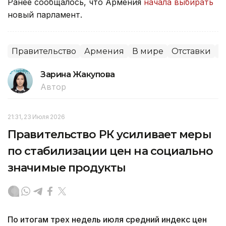
Ранее сообщалось, что Армения
начала выбирать
новый парламент.
Правительство
Армения
В мире
Отставки
П
Зарина Жакупова
Автор
21:31, 23 Июля 2026
Правительство РК усиливает меры
по стабилизации цен на социально
значимые продукты
По итогам трех недель июля средний индекс цен