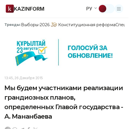
KAZINFORM
РУ
Выборы-2026
Конституционная реформа
Спецп
Тренды:
13:45, 26 Декабря 2015
Мы будем участниками реализации
грандиозных планов,
определенных Главой государства -
А. Мананбаева