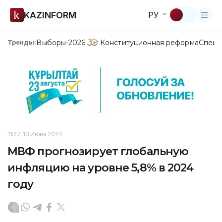
KAZINFORM
РУ
Выборы-2026
Конституционная реформа
Спецп
Тренды:
11:27, 13 Июня 2024
МВФ прогнозирует глобальную
инфляцию на уровне 5,8% в 2024
году