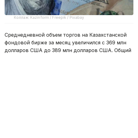
Коллаж: Kazinform / Freepik / Pixabay
Среднедневной объем торгов на Казахстанской
фондовой бирже за месяц увеличился с 369 млн
долларов США до 389 млн долларов США. Общий
объем торгов составил 8,6 млрд долларов США.
Объем продаж валюты из Национального фонда
на биржевом рынке в июле составил 200 млн
долларов США. Доля продаж из Национального
фонда составила 2,3% от общего объема торгов,
или около девяти млн долларов США в день.
Также в целях выделения трансфертов
в республиканский бюджет Национальный Банк
приобрел у Национального фонда в июле 500 млн
долларов США, которые будут реализованы