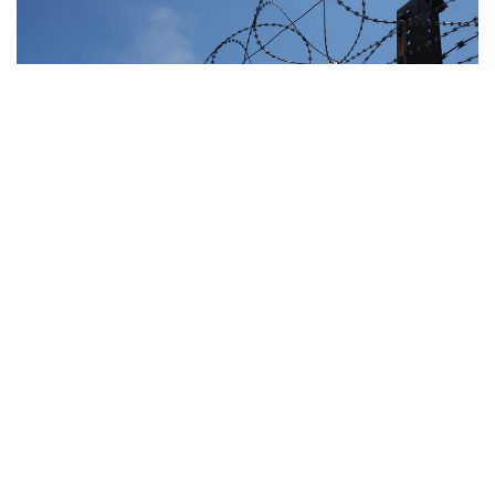
Фото: КУИС
Как сообщили в прокуратуре ВКО, факт
вымогательства был выявлен в рамках надзорной
деятельности Генеральной прокуратуры.
Уголовное дело передали в производство
специальных прокуроров.
Следствием установлено, что с июля по ноябрь