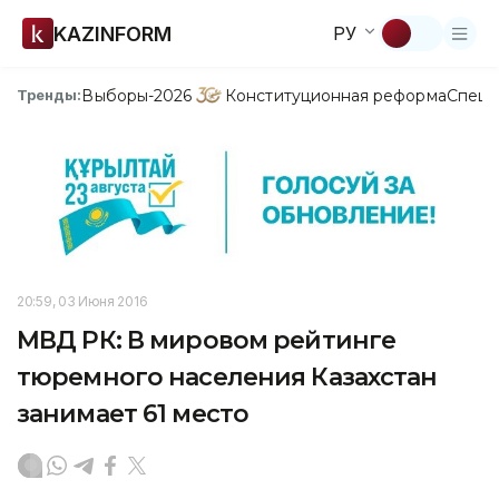
KAZINFORM
РУ
Выборы-2026
Конституционная реформа
Спецп
Тренды:
20:59, 03 Июня 2016
МВД РК: В мировом рейтинге
тюремного населения Казахстан
занимает 61 место