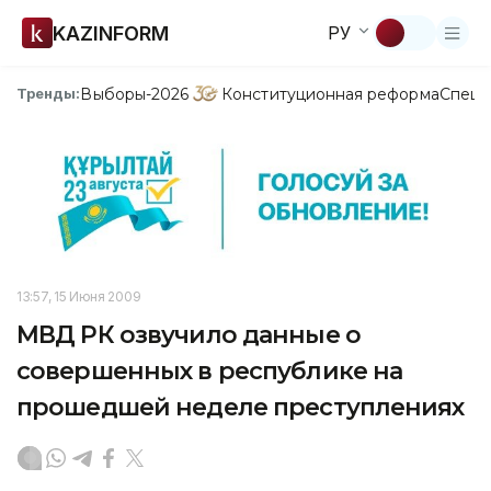
KAZINFORM
РУ
Выборы-2026
Конституционная реформа
Спецп
Тренды:
13:57, 15 Июня 2009
МВД РК озвучило данные о
совершенных в республике на
прошедшей неделе преступлениях