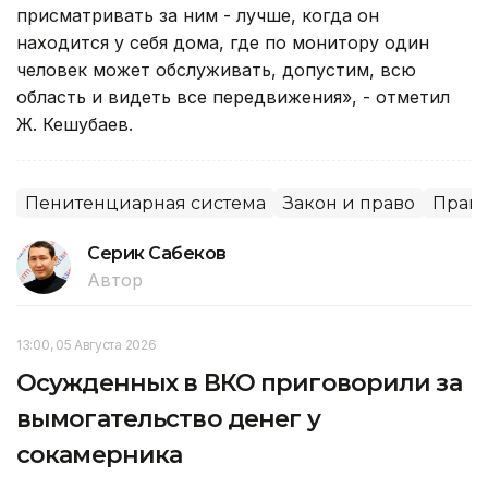
присматривать за ним - лучше, когда он
находится у себя дома, где по монитору один
человек может обслуживать, допустим, всю
область и видеть все передвижения», - отметил
Ж. Кешубаев.
Пенитенциарная система
Закон и право
Право
Серик Сабеков
Автор
13:00, 05 Августа 2026
Осужденных в ВКО приговорили за
вымогательство денег у
сокамерника