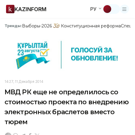
KAZINFORM
РУ
Выборы-2026
Конституционная реформа
Спецп
Тренды:
14:27, 11 Декабря 2014
МВД РК еще не определилось со
стоимостью проекта по внедрению
электронных браслетов вместо
тюрем