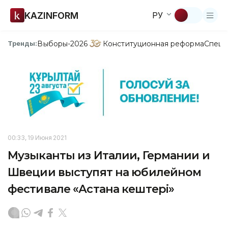
KAZINFORM
РУ
Выборы-2026
Конституционная реформа
Спецп
Тренды:
00:33, 19 Июня 2021
Музыканты из Италии, Германии и
Швеции выступят на юбилейном
фестивале «Астана кештері»