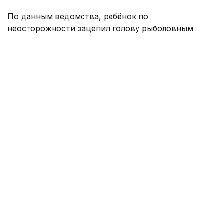
По данным ведомства, ребёнок по
неосторожности зацепил голову рыболовным
крючком. Находившиеся поблизости спасатели,
дежурившие на модульной капсуле, оперативно
оказали пострадавшему первую помощь до
прибытия бригады скорой медицинской помощи.