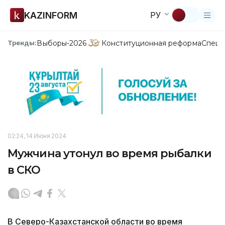
KAZINFORM
РУ
Выборы-2026
Конституционная реформа
Спецп
Тренды:
02:24, 14 Июня 2024
Мужчина утонул во время рыбалки
в СКО
В Северо-Казахстанской области во время