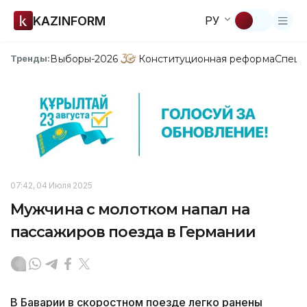
KAZINFORM
РУ
Выборы-2026
Конституционная реформа
Спецп
Тренды:
07:42, 04 Июля 2025
Мужчина с молотком напал на
пассажиров поезда в Германии
В Баварии в скоростном поезде легко ранены