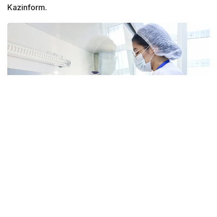
Kazinform.
Фото: Виктор Федюнин/Kazinform
С начала 2026 года в Алматы зарегистрировано 10
914 случаев ОРВИ. Это на 24,5% меньше, чем
неделей ранее (14 458 случаев), и на 22,8% ниже,
чем за аналогичный период прошлого года (13 799
случаев). При этом 54,8% заболевших – дети,