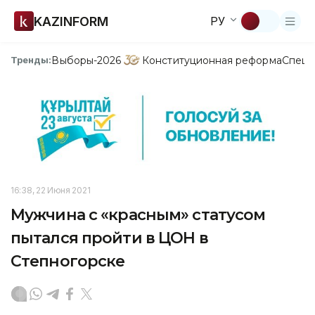
KAZINFORM
РУ
Выборы-2026
Конституционная реформа
Спецп
Тренды:
16:38, 22 Июня 2021
Мужчина с «красным» статусом
пытался пройти в ЦОН в
Степногорске