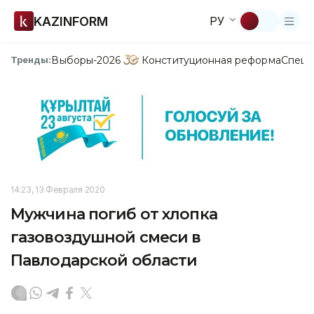
KAZINFORM
РУ
Выборы-2026
Конституционная реформа
Спецп
Тренды:
14:23, 13 Февраля 2020
Мужчина погиб от хлопка
газовоздушной смеси в
Павлодарской области