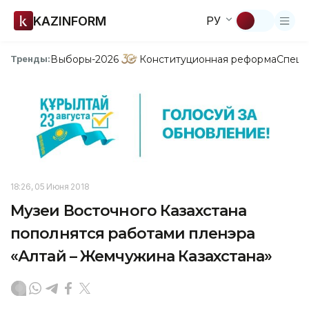
KAZINFORM
РУ
Выборы-2026
Конституционная реформа
Спецп
Тренды:
18:26, 05 Июня 2018
Музеи Восточного Казахстана
пополнятся работами пленэра
«Алтай – Жемчужина Казахстана»