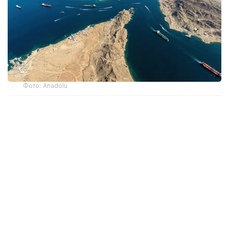
Фото: Anadolu
Как сообщает иранское информационное
агентство Tasnim, Мохебби отметил, во время
мероприятия по случаю Дня журналиста
в провинции Хормозган, что для Ирана пролив
является не только экономическим водным путем,
но и «одним из ключевых элементов
географической и стратегической мощи» страны.
По его словам, возобновление работы Ормузского
пролива зависит от определенных условий.