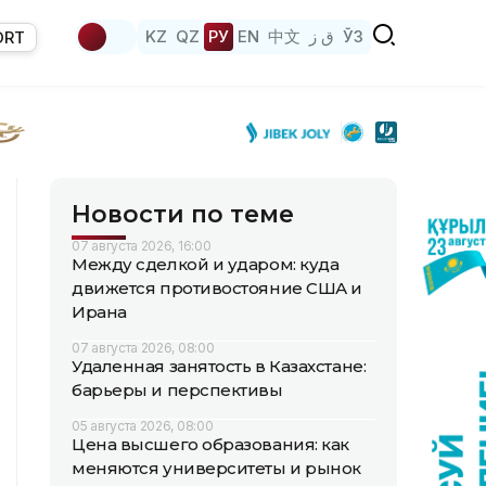
KZ
QZ
РУ
EN
中文
ق ز
ЎЗ
ORT
Новости по теме
07 августа 2026, 16:00
Между сделкой и ударом: куда
движется противостояние США и
Ирана
07 августа 2026, 08:00
Удаленная занятость в Казахстане:
барьеры и перспективы
05 августа 2026, 08:00
Цена высшего образования: как
меняются университеты и рынок