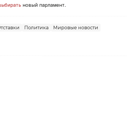
выбирать
новый парламент.
тставки
Политика
Мировые новости
вает меры по стабилизации
мые продукты