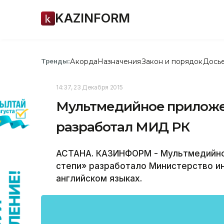
KAZINFORM
Акорда
Назначения
Закон и порядок
Дось
Тренды:
14:37, 23 Декабря 2015
Мультмедийное приложе
разработал МИД РК
АСТАНА. КАЗИНФОРМ - Мультмедийное
степи» разработало Министерство ин
английском языках.