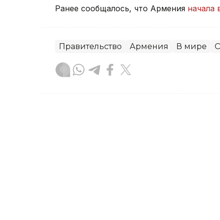
Ранее сообщалось, что Армения
начала 
Правительство
Армения
В мире
О
Зарина Жакупова
Автор
21:31, 23 Июля 2026
Правительство РК усили
цен на социально значи