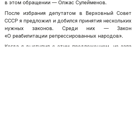
в этом обращении — Олжас Сулейменов.
После избрания депутатом в Верховный Совет
СССР я предложил и добился принятия нескольких
нужных законов. Среди них — Закон
«О реабилитации репрессированных народов».
Когда я выступил с этим предложением, из зала
поднялся юрист и заявил: «То, что
Вы предлагаете — юридически неграмотно.
Реабилитировать можно отдельную личность,
но не целые народы!»
Я ответил: «Значит, репрессировать целые
народы можно, а реабилитировать нельзя?»
За Закон проголосовали сразу и через некоторое
время приняли. О таких эпизодах нужно
рассказывать и нынешним депутатам.