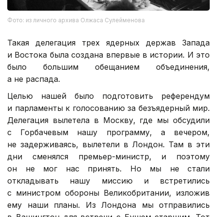
Фото: из личного архива Олжаса Сулейменова
Такая делегация трех ядерных держав Запада
и Востока была создана впервые в истории. И это
было большим обещанием объединения,
а не распада.
Целью нашей было подготовить референдум
и парламенты к голосованию за безъядерный мир.
Делегация вылетела в Москву, где мы обсудили
с Горбачевым нашу программу, а вечером,
не задерживаясь, вылетели в Лондон. Там в эти
дни сменялся премьер-министр, и поэтому
он не мог нас принять. Но мы не стали
откладывать нашу миссию и встретились
с министром обороны Великобритании, изложив
ему наши планы. Из Лондона мы отправились
в Вашингтон для встречи с Бушем-старшим. Тот