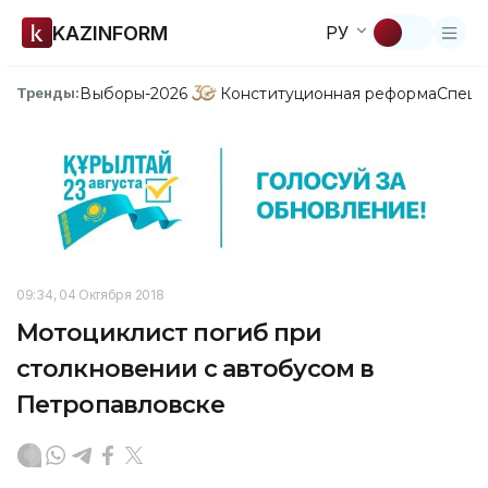
KAZINFORM
РУ
Выборы-2026
Конституционная реформа
Спецп
Тренды:
09:34, 04 Октября 2018
Мотоциклист погиб при
столкновении с автобусом в
Петропавловске