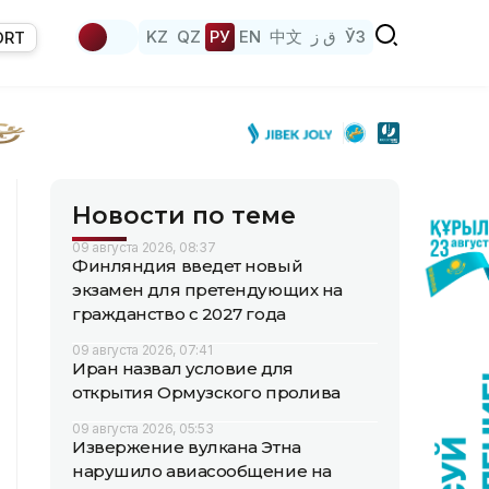
KZ
QZ
РУ
EN
中文
ق ز
ЎЗ
ORT
Новости по теме
09 августа 2026, 08:37
Финляндия введет новый
экзамен для претендующих на
гражданство с 2027 года
09 августа 2026, 07:41
Иран назвал условие для
открытия Ормузского пролива
09 августа 2026, 05:53
Извержение вулкана Этна
нарушило авиасообщение на