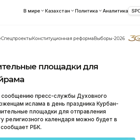
В мире
Казахстан
Политика
Аналитика
SP
е
Спецпроекты
Конституционная реформа
Выборы-2026
ительные площадки для
айрама
о сообщению пресс-службы Духовного
рженцам ислама в день праздника Курбан-
нительные площадки для отправления
у религиозного календаря можно будет в
 сообщает РБК.