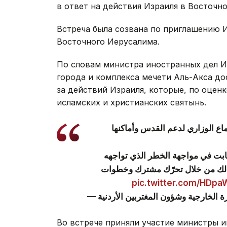
в ответ на действия Израиля в Восточн
Встреча была созвана по приглашению 
Восточного Иерусалима.
По словам министра иностранных дел И
города и комплекса мечети Аль-Акса до
за действий Израиля, которые, по оцен
исламских и христианских святынь.
اع الوزاري لدعم القدس وأماكنها
-لثابت في مواجهة الخطر الذي تواجهه
ذلك من خلال تحرّك مشترك وخطوات
pic.twitter.com/HDp
Во встрече приняли участие министры и