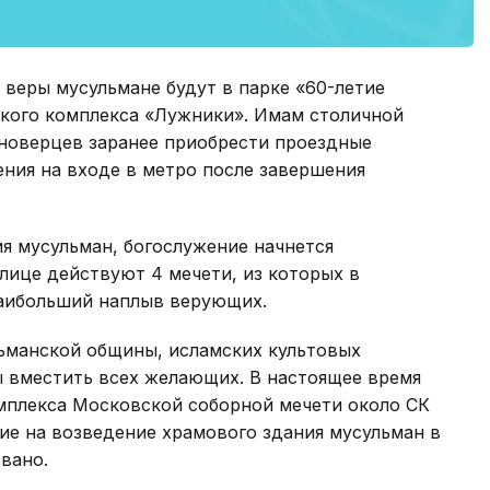
 веры мусульмане будут в парке «60-летие
ского комплекса «Лужники». Имам столичной
иноверцев заранее приобрести проездные
ения на входе в метро после завершения
ия мусульман, богослужение начнется
олице действуют 4 мечети, из которых в
аибольший наплыв верующих.
ьманской общины, исламских культовых
ы вместить всех желающих. В настоящее время
мплекса Московской соборной мечети около СК
ие на возведение храмового здания мусульман в
вано.