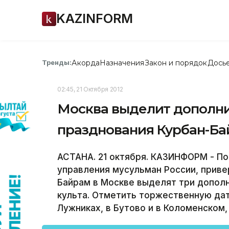
KAZINFORM
Акорда
Назначения
Закон и порядок
Дось
Тренды:
02:45, 21 Октября 2012
Москва выделит дополн
празднования Курбан-Б
АСТАНА. 21 октября. КАЗИНФОРМ - П
управления мусульман России, приве
Байрам в Москве выделят три допол
культа. Отметить торжественную дат
Лужниках, в Бутово и в Коломенском,