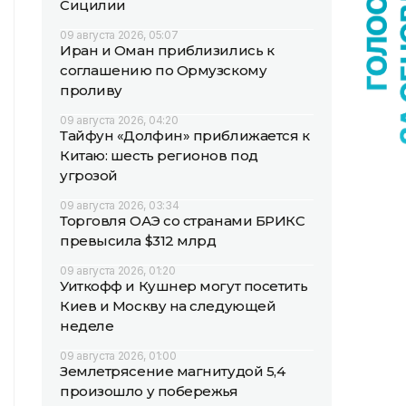
Сицилии
09 августа 2026, 05:07
Иран и Оман приблизились к
соглашению по Ормузскому
проливу
09 августа 2026, 04:20
Тайфун «Долфин» приближается к
Китаю: шесть регионов под
угрозой
09 августа 2026, 03:34
Торговля ОАЭ со странами БРИКС
превысила $312 млрд
09 августа 2026, 01:20
Уиткофф и Кушнер могут посетить
Киев и Москву на следующей
неделе
09 августа 2026, 01:00
Землетрясение магнитудой 5,4
произошло у побережья