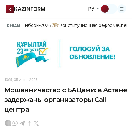
KAZINFORM
РУ
Выборы-2026
Конституционная реформа
Спецп
Тренды:
19:15, 05 Июня 2025
Мошенничество с БАДами: в Астане
задержаны организаторы Call-
центра