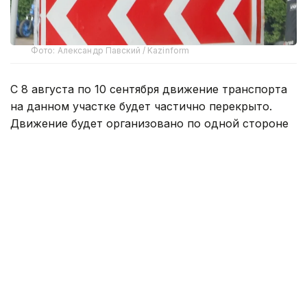
Фото: Александр Павский / Kazinform
С 8 августа по 10 сентября движение транспорта
на данном участке будет частично перекрыто.
Движение будет организовано по одной стороне
дороги в обоих направлениях.
— Водителям и пешеходам необходимо
заранее планировать свой маршрут
и учитывать возможные изменения.
Для обеспечения безопасности
и минимизации неудобств будут
установлены временные дорожные знаки
и указатели, — сооьбщили в акимате
Астаны.