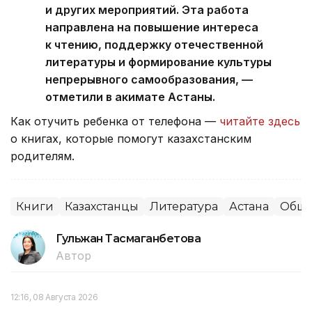
и других мероприятий. Эта работа
направлена на повышение интереса
к чтению, поддержку отечественной
литературы и формирование культуры
непрерывного самообразования, —
отметили в акимате Астаны.
Как отучить ребенка от телефона —
читайте здесь
о книгах, которые помогут казахстанским
родителям.
Книги
Казахстанцы
Литература
Астана
Обще
Гульжан Тасмаганбетова
Автор
12:16, 08 Августа 2026