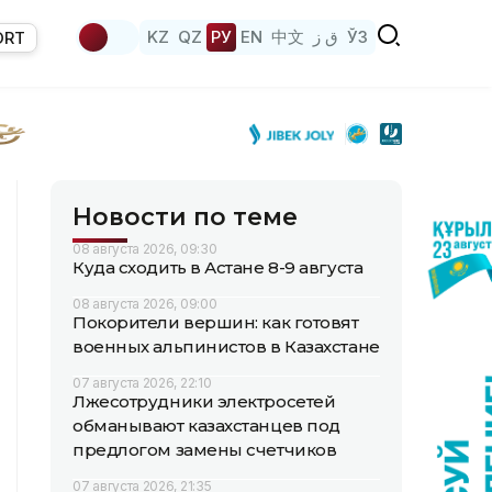
KZ
QZ
РУ
EN
中文
ق ز
ЎЗ
ORT
Новости по теме
08 августа 2026, 09:30
Куда сходить в Астане 8-9 августа
08 августа 2026, 09:00
Покорители вершин: как готовят
военных альпинистов в Казахстане
07 августа 2026, 22:10
Лжесотрудники электросетей
обманывают казахстанцев под
предлогом замены счетчиков
07 августа 2026, 21:35