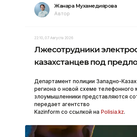
Жанара Мухамедиярова
Автор
22:10, 07 Августа 2026
Лжесотрудники электро
казахстанцев под предл
Департамент полиции Западно-Каза
региона о новой схеме телефонного 
злоумышленники представляются со
передает агентство
Kazinform со ссылкой на
Polisia.kz
.