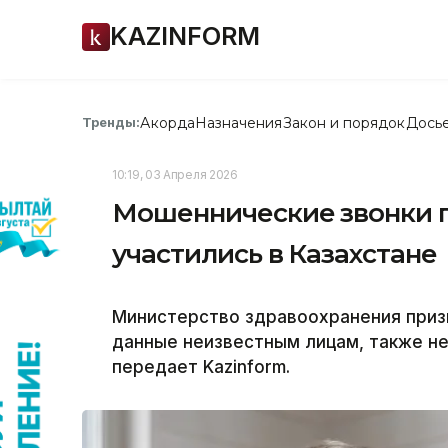
KAZINFORM
Акорда
Назначения
Закон и порядок
Дось
Тренды:
10:19, 03 Апреля 2026
Мошеннические звонки 
участились в Казахстане
Министерство здравоохранения приз
данные неизвестным лицам, также н
передает Kazinform.