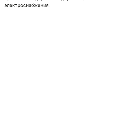
электроснабжения.
Фото: Руслан Мухамедьяров /Kazinform
— Мы понимаем, что проблемы дачных
обществ копились годами и решить их
одномоментно невозможно. Поэтому
сейчас рассматриваются варианты