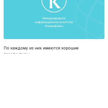
По каждому из них имеются хорошие
перспективы.
«Наиболее значимый из них - это завершение
работ по модернизации Павлодарского
нефтехимического завода, что позволит достичь
глубину переработки нефти до 90% и более,
обеспечить выпуск продукции качества Евро-4 и
Евро-5», - сказал аким Павлодарской области
Булат Бакауов на отчёте перед населением
региона.