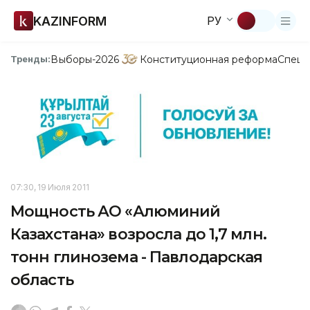
KAZINFORM
РУ
Выборы-2026
Конституционная реформа
Спецп
Тренды:
07:30, 19 Июля 2011
Мощность АО «Алюминий
Казахстана» возросла до 1,7 млн.
тонн глинозема - Павлодарская
область