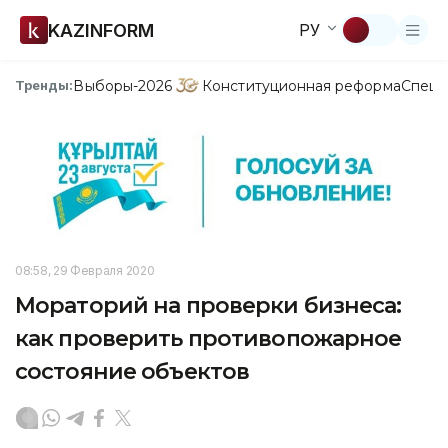
KAZINFORM
РУ
Выборы-2026
Конституционная реформа
Спецп
Тренды:
08:58, 29 Февраля 2020
Мораторий на проверки бизнеса:
как проверить противопожарное
состояние объектов