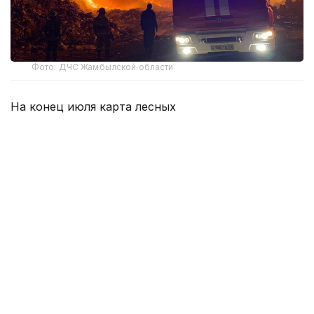
Фото: ДЧС Жамбылской области
На конец июля карта лесных
пожаров
Жамбылской области
насчитывала 15
точек. Общая площадь, затронутая огнем,
достигла 363,85 гектара.
В Байзакском лесном хозяйстве пламя охватило
95,11 гектара. Здесь пожары возникали чаще,
но каждый из них в среднем затрагивал около
15,9 гектара.
Иная картина сложилась в Коскудукском лесхозе
в Шуском районе. Всего три возгорания прошли
по 133,2 гектара — это больше трети всей
площади лесных пожаров в области. В среднем